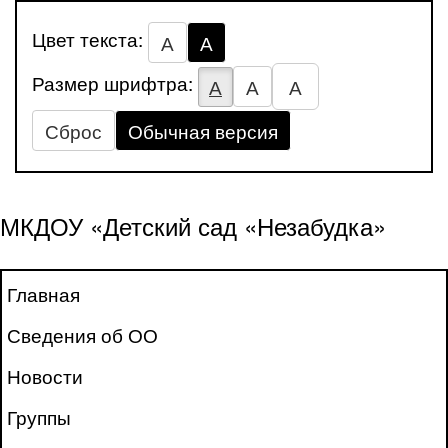
Цвет текста:
А
А
Размер шрифтра:
А
А
А
Сброс
Обычная версия
МКДОУ «Детский сад «Незабудка»
Главная
Сведения об ОО
Новости
Группы